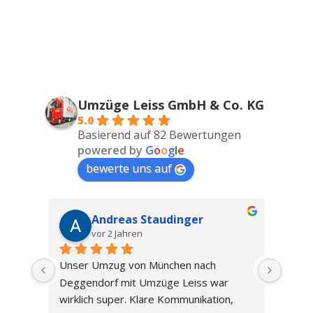
Umzüge Leiss GmbH & Co. KG
5.0
Basierend auf 82 Bewertungen
powered by
G
o
o
g
l
e
bewerte uns auf
Andreas Staudinger
vor 2 Jahren
Unser Umzug von München nach 
Wir s
Deggendorf mit Umzüge Leiss war 
Nürnb
wirklich super. Klare Kommunikation, 
umgez