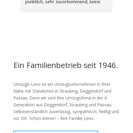
pünktlich, sehr zuvorkommend, keine 
Der K
Schäden und nettes Personal. Der 
von F
Ablauf war sehr professionell und wir 
Karto
können Leiss Umzüge wirklich 
Die K
empfehlen.
Chef 
Mann,
Mann,
sehr 
entst
Ein Familienbetrieb seit 1946.
Leiss
u.ä.u
oder 
Umzüge-Leiss ist ein Umzugsunternehmen in Ihrer
dabei
Nähe mit Standorten in Straubing, Deggendorf und
Passau. Denn wir sind Ihre Umzugsfirma in der 4.
Generation aus Deggendorf, Straubing und Passau.
Selbstverständlich zuverlässig, sympathisch, fleißig und
vor Ort. Schon immer! – Ihre Familie Leiss