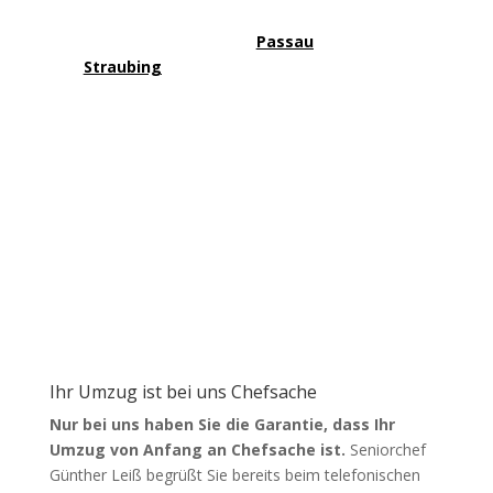
Neustart.
Umzüge Leiß
ist Ihr zuverlässiges
Umzugsunternehmen für
Passau
, Deggendorf
und
Straubing
. Ob
Privatumzug
,
Firmenumzug
oder
Seniorenumzug
– wir übernehmen Planung,
Transport und Aufbau professionell, termingerecht und
mit höchster Sorgfalt.
Unser erfahrenes Team sorgt für reibungslose Abläufe,
sichere Transporte und faire Preise. Mit modernem
Equipment, geschultem Personal und regionaler Nähe
garantieren wir stressfreie Umzüge in ganz
Niederbayern –
schnell, sicher und zuverlässig
.
Zufriedene Kunden
Ihr Umzug ist bei uns Chefsache
Nur bei uns haben Sie die Garantie, dass Ihr
Umzug von Anfang an Chefsache ist.
Seniorchef
Günther Leiß begrüßt Sie bereits beim telefonischen