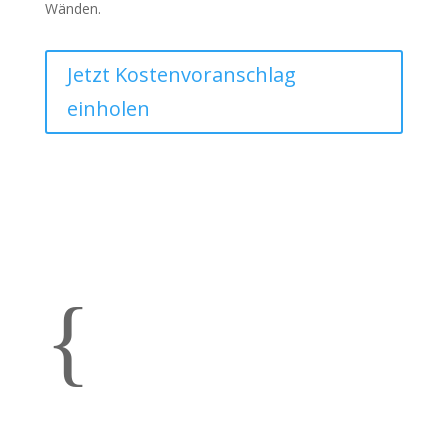
Wänden.
Jetzt Kostenvoranschlag
einholen
{
"Ich bin nun bereits drei Mal mit der
Firma Leiss umgezogen. Nun steht der