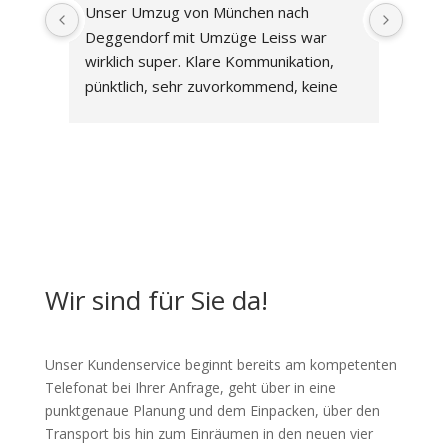
Unser Umzug von München nach 
Wir s
Deggendorf mit Umzüge Leiss war 
Nürnb
wirklich super. Klare Kommunikation, 
umgez
pünktlich, sehr zuvorkommend, keine 
Der K
Schäden und nettes Personal. Der 
von F
Ablauf war sehr professionell und wir 
Karto
können Leiss Umzüge wirklich 
Die K
empfehlen.
Chef 
Mann,
Mann,
sehr 
entst
Wir sind für Sie da!
Leiss
u.ä.u
oder 
Unser Kundenservice beginnt bereits am kompetenten
dabei
Telefonat bei Ihrer Anfrage, geht über in eine
punktgenaue Planung und dem Einpacken, über den
Transport bis hin zum Einräumen in den neuen vier